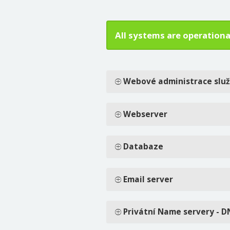
All systems are operationa
Webové administrace slu
Webserver
Databaze
Email server
Privátní Name servery - D